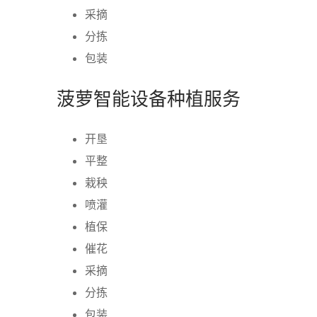
采摘
分拣
包装
菠萝智能设备种植服务
开垦
平整
栽秧
喷灌
植保
催花
采摘
分拣
包装